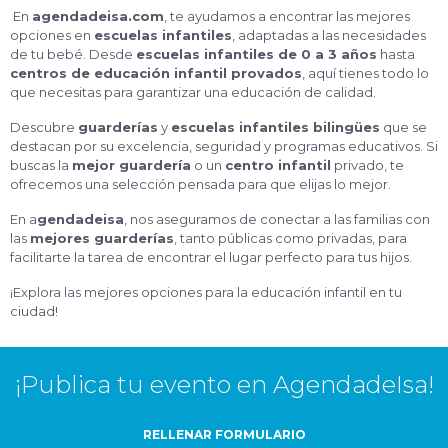
En
agendadeisa.com
, te ayudamos a encontrar las mejores
opciones en
escuelas infantiles
, adaptadas a las necesidades
de tu bebé. Desde
escuelas infantiles de 0 a 3 años
hasta
centros de educación infantil provados
, aquí tienes todo lo
que necesitas para garantizar una educación de calidad.
Descubre
guarderías
y
escuelas infantiles bilingües
que se
destacan por su excelencia, seguridad y programas educativos. Si
buscas la
mejor guardería
o un
centro infantil
privado, te
ofrecemos una selección pensada para que elijas lo mejor.
En a
gendadeisa
, nos aseguramos de conectar a las familias con
las
mejores guarderías
, tanto públicas como privadas, para
facilitarte la tarea de encontrar el lugar perfecto para tus hijos.
¡Explora las mejores opciones para la educación infantil en tu
ciudad!
¡Publica tu evento en AgendadeIsa!
RELLENAR FORMULARIO