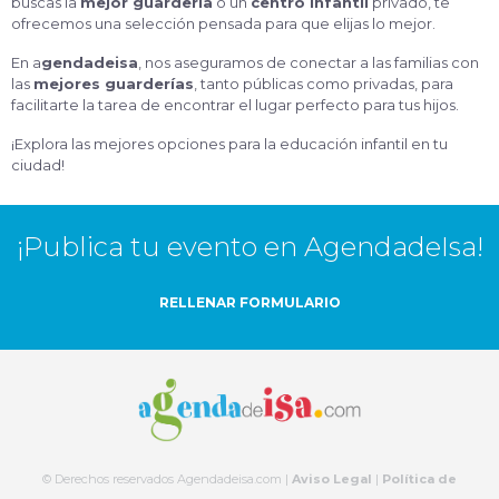
buscas la
mejor guardería
o un
centro infantil
privado, te
ofrecemos una selección pensada para que elijas lo mejor.
En a
gendadeisa
, nos aseguramos de conectar a las familias con
las
mejores guarderías
, tanto públicas como privadas, para
facilitarte la tarea de encontrar el lugar perfecto para tus hijos.
¡Explora las mejores opciones para la educación infantil en tu
ciudad!
¡Publica tu evento en AgendadeIsa!
RELLENAR FORMULARIO
© Derechos reservados Agendadeisa.com |
Aviso Legal
|
Política de