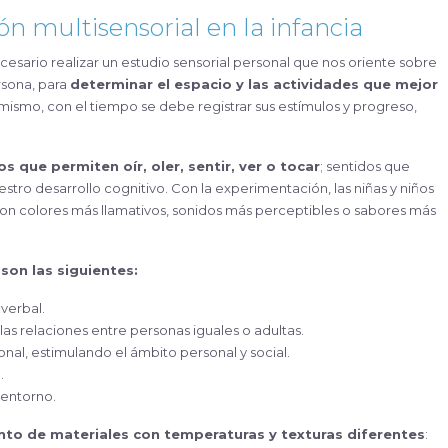
ón multisensorial en la infancia
ecesario realizar un estudio sensorial personal que nos oriente sobre
rsona, para
determinar el espacio y las actividades que mejor
imismo, con el tiempo se debe registrar sus estímulos y progreso,
s que permiten oír, oler, sentir, ver o tocar
; sentidos que
stro desarrollo cognitivo. Con la experimentación, las niñas y niños
on colores más llamativos, sonidos más perceptibles o sabores más
son las siguientes:
verbal.
las relaciones entre personas iguales o adultas.
onal, estimulando el ámbito personal y social.
.
 entorno.
to de materiales con temperaturas y texturas diferentes
: