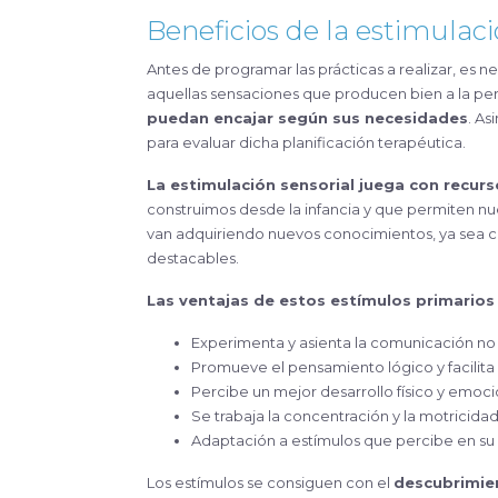
Beneficios de la estimulaci
Antes de programar las prácticas a realizar, es n
aquellas sensaciones que producen bien a la pe
puedan encajar según sus necesidades
. As
para evaluar dicha planificación terapéutica.
La estimulación sensorial juega con recurso
construimos desde la infancia y que permiten nue
van adquiriendo nuevos conocimientos, ya sea c
destacables.
Las ventajas de estos estímulos primarios 
Experimenta y asienta la comunicación no 
Promueve el pensamiento lógico y facilita 
Percibe un mejor desarrollo físico y emoci
Se trabaja la concentración y la motricidad
Adaptación a estímulos que percibe en su
Los estímulos se consiguen con el
descubrimien