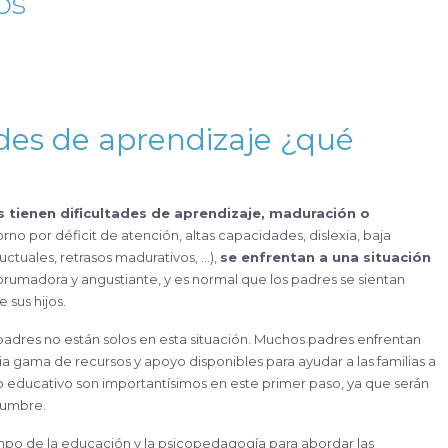
os
tades de aprendizaje ¿qué
no por déficit de atención, altas capacidades, dislexia, baja
ctuales, retrasos madurativos, …),
se enfrentan a una situación
abrumadora y angustiante, y es normal que los padres se sientan
 sus hijos.
padres no están solos en esta situación. Muchos padres enfrentan
ia gama de recursos y apoyo disponibles para ayudar a las familias a
tro educativo son importantísimos en este primer paso, ya que serán
dumbre.
mpo de la educación y la psicopedagogía para abordar las