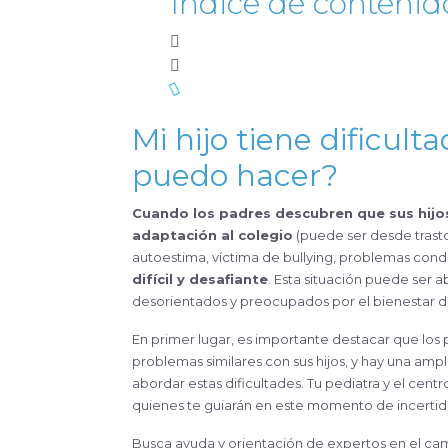
Índice de contenid
Mi hijo tiene dificul
puedo
hacer?
Cuando los padres descubren que sus hijos tienen dificultades de aprendizaje, maduración o
adaptación al colegio
(puede ser desde trastor
autoestima, víctima de bullying, problemas condu
difícil y desafiante
. Esta situación puede ser 
desorientados y preocupados por el bienestar de
En primer lugar, es importante destacar que los 
problemas similares con sus hijos, y hay una ampl
abordar estas dificultades. Tu pediatra y el cen
quienes te guiarán en este momento de incerti
Busca ayuda y orientación de expertos en el ca