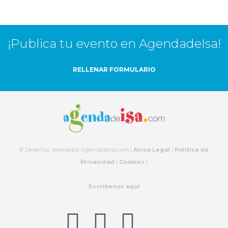
¡Publica tu evento en AgendadeIsa!
RELLENAR FORMULARIO
© Derechos reservados Agendadeisa.com |
Aviso Legal
|
Política de
Privacidad
|
Cookies
|
Escríbenos aquí