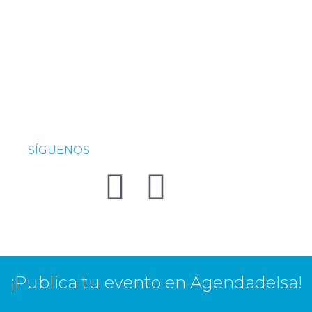
SÍGUENOS
¡Publica tu evento en AgendadeIsa!