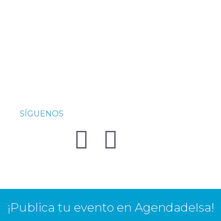
SÍGUENOS
¡Publica tu evento en AgendadeIsa!