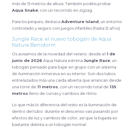
más de 15 metros de altura. También podéis probar
Aqua Snake
, con un recorrido en zigzag.
Para los peques, destaca
Adventure Island
, un entorno
controlado y seguro con juegos infantiles (hasta 12 años).
Jungle Race: el nuevo tobogán de Aqua
Natura Benidorm
Os avisamos de la novedad del verano: desde el
1 de
junio de 2026
Aqua Natura estrena
Jungle Race
, un
tobogán pensado para bajar en grupo con un sistema
de iluminación inmersiva en su interior. Son dos tubos
entrelazados más una caída abierta que arrancan desde
una torre de
11 metros
, con un recorrido total de
135
metros
lleno de curvas y cambios de ritmo.
Lo que más lo diferencia del resto es la iluminación de
dentro del tubo: durante el descenso vais pasando por
efectos de luz y cambios de color, así que la bajada es
bastante distinta a un tobogán normal.