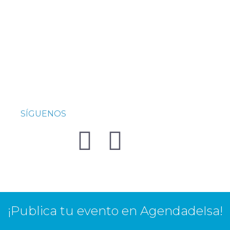
SÍGUENOS
¡Publica tu evento en AgendadeIsa!