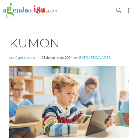
KUMON
por
Agendadeisa
—
21 de junio de 2024
en
EXTRAESCOLARES