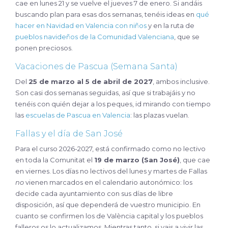
cae en lunes 21 y se vuelve el jueves 7 de enero. Si andáis
buscando plan para esas dos semanas, tenéis ideas en
qué
hacer en Navidad en Valencia con niños
y en la ruta de
pueblos navideños de la Comunidad Valenciana
, que se
ponen preciosos.
Vacaciones de Pascua (Semana Santa)
Del
25 de marzo al 5 de abril de 2027
, ambos inclusive.
Son casi dos semanas seguidas, así que si trabajáis y no
tenéis con quién dejar a los peques, id mirando con tiempo
las
escuelas de Pascua en Valencia
: las plazas vuelan.
Fallas y el día de San José
Para el curso 2026-2027, está confirmado como no lectivo
en toda la Comunitat el
19 de marzo (San José)
, que cae
en viernes. Los días no lectivos del lunes y martes de Fallas
no
vienen marcados en el calendario autonómico: los
decide cada ayuntamiento con sus días de libre
disposición, así que dependerá de vuestro municipio. En
cuanto se confirmen los de València capital y los pueblos
falleros os lo actualizamos. Mientras tanto, si vais a vivir las