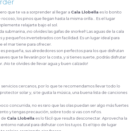
rder
mero que te va a sorprender al llegar a
Cala Llobella
es lo bonito
 rocoso, los pinos que llegan hasta la misma orilla… Es el lugar
mplemente relajarte bajo el sol.
vida submarina, ¡no olvides las gafas de snorkel! Las aguas de la cala
s y pequeños invertebrados con facilidad. Es un lugar ideal para
ue el mar tiene para ofrecer.
a es pequeña, sus alrededores son perfectos para los que disfrutan
es que te llevarán por la costa, y si tienes suerte, podrás disfrutar
ar. ¡No te olvides de llevar agua y buen calzado!
ne servicios cercanos, por lo que te recomendamos llevar todo lo
protector solar y, si te gusta la música, una buena lista de canciones
a poco concurrida, no es raro que las olas puedan ser algo más fuertes
tento y tengas precaución, sobre todo si vas con niños.
r de
Cala Llobella
es lo fácil que resulta desconectar. Aprovecha la
 entorno natural para disfrutar con los tuyos. Es el tipo de lugar