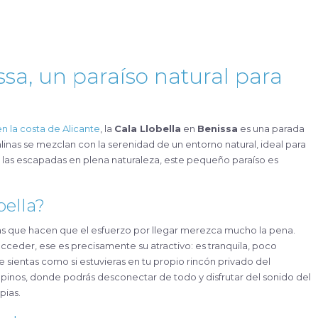
ssa, un paraíso natural para
en la costa de Alicante
, la
Cala Llobella
en
Benissa
es una parada
linas se mezclan con la serenidad de un entorno natural, ideal para
an las escapadas en plena naturaleza, este pequeño paraíso es
bella?
as que hacen que el esfuerzo por llegar merezca mucho la pena.
acceder, ese es precisamente su atractivo: es tranquila, poco
e sientas como si estuvieras en tu propio rincón privado del
pinos, donde podrás desconectar de todo y disfrutar del sonido del
pias.