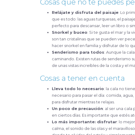
Cosas que no te puedes pe
Relájate y disfruta del paisaje
: Lo pri
que es todo: las aguas turquesas, el paisaje
perfecto para descansar, leer un libro o si
Snorkel y buceo
: Si te gusta el mar y la 
son tan cristalinas que se pueden ver pece
hacer snorkel en familia y disfrutar de lo q
Senderismo para todos
: Aunque la cal
caminando. Existen rutas de senderismo suav
de unas vistas increíbles de la costa y el m
Cosas a tener en cuenta
Lleva todo lo necesario
: la cala no tie
necesario para pasar el día: comida, agua, 
para disfrutar mientras te relajas.
Un poco de precaución
: al ser una cal
en ciertos días. Es importante que estés a
Lo más importante: disfrutar
: lo mejo
calma, el sonido de las olas y el maravilloso