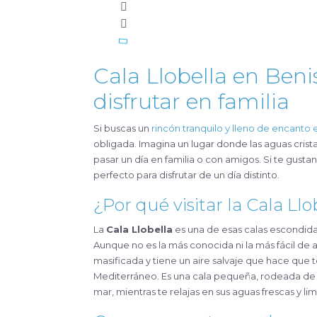
Cala Llobella en Beni
disfrutar en familia
Si buscas un
rincón tranquilo y lleno de encanto 
obligada. Imagina un lugar donde las aguas crista
pasar un día en familia o con amigos. Si te gust
perfecto para disfrutar de un día distinto.
¿Por qué visitar la Cala Llo
La
Cala Llobella
es una de esas calas escondid
Aunque no es la más conocida ni la más fácil de 
masificada y tiene un aire salvaje que hace que t
Mediterráneo. Es una cala pequeña, rodeada de 
mar, mientras te relajas en sus aguas frescas y lim