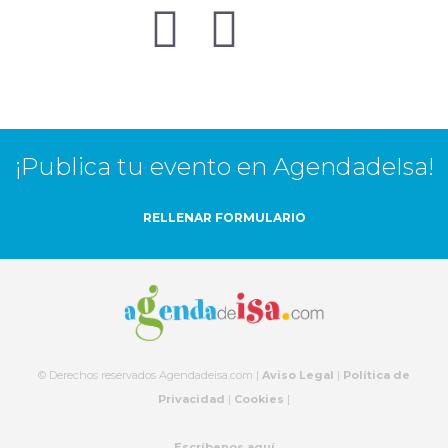
¡Publica tu evento en AgendadeIsa!
RELLENAR FORMULARIO
© Derechos reservados Agendadeisa.com |
Aviso Legal
|
Política de
Privacidad
|
Cookies
|
Escríbenos aquí