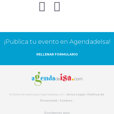
¡Publica tu evento en AgendadeIsa!
RELLENAR FORMULARIO
© Derechos reservados Agendadeisa.com |
Aviso Legal
|
Política de
Privacidad
|
Cookies
|
Escríbenos aquí