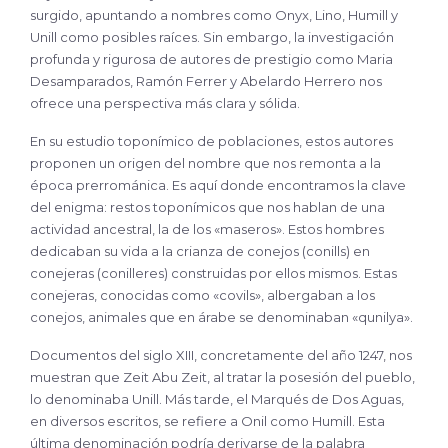
surgido, apuntando a nombres como Onyx, Lino, Humill y
Unill como posibles raíces. Sin embargo, la investigación
profunda y rigurosa de autores de prestigio como Maria
Desamparados, Ramón Ferrer y Abelardo Herrero nos
ofrece una perspectiva más clara y sólida.
En su estudio toponímico de poblaciones, estos autores
proponen un origen del nombre que nos remonta a la
época prerrománica. Es aquí donde encontramos la clave
del enigma: restos toponímicos que nos hablan de una
actividad ancestral, la de los «maseros». Estos hombres
dedicaban su vida a la crianza de conejos (conills) en
conejeras (conilleres) construidas por ellos mismos. Estas
conejeras, conocidas como «covils», albergaban a los
conejos, animales que en árabe se denominaban «qunilya».
Documentos del siglo XIII, concretamente del año 1247, nos
muestran que Zeit Abu Zeit, al tratar la posesión del pueblo,
lo denominaba Unill. Más tarde, el Marqués de Dos Aguas,
en diversos escritos, se refiere a Onil como Humill. Esta
última denominación podría derivarse de la palabra