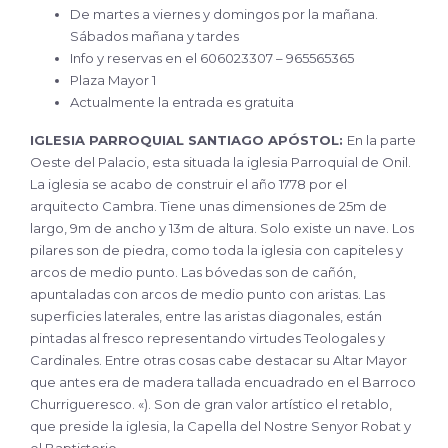
De martes a viernes y domingos por la mañana.
Sábados mañana y tardes
Info y reservas en el 606023307 – 965565365
Plaza Mayor 1
Actualmente la entrada es gratuita
IGLESIA PARROQUIAL SANTIAGO APÓSTOL:
En la parte
Oeste del Palacio, esta situada la iglesia Parroquial de Onil.
La iglesia se acabo de construir el año 1778 por el
arquitecto Cambra. Tiene unas dimensiones de 25m de
largo, 9m de ancho y 13m de altura. Solo existe un nave. Los
pilares son de piedra, como toda la iglesia con capiteles y
arcos de medio punto. Las bóvedas son de cañón,
apuntaladas con arcos de medio punto con aristas. Las
superficies laterales, entre las aristas diagonales, están
pintadas al fresco representando virtudes Teologales y
Cardinales. Entre otras cosas cabe destacar su Altar Mayor
que antes era de madera tallada encuadrado en el Barroco
Churrigueresco. «). Son de gran valor artístico el retablo,
que preside la iglesia, la Capella del Nostre Senyor Robat y
el Baptisterio.