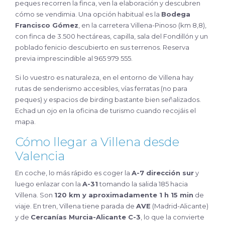
peques recorren la finca, ven la elaboración y descubren
cómo se vendimia. Una opción habitual es la
Bodega
Francisco Gómez
, en la carretera Villena-Pinoso (km 8,8),
con finca de 3.500 hectáreas, capilla, sala del Fondillón y un
poblado fenicio descubierto en sus terrenos. Reserva
previa imprescindible al 965 979 555.
Si lo vuestro es naturaleza, en el entorno de Villena hay
rutas de senderismo accesibles, vías ferratas (no para
peques) y espacios de birding bastante bien señalizados.
Echad un ojo en la oficina de turismo cuando recojáis el
mapa.
Cómo llegar a Villena desde
Valencia
En coche, lo más rápido es coger la
A-7 dirección sur
y
luego enlazar con la
A-31
tomando la salida 185 hacia
Villena. Son
120 km y aproximadamente 1 h 15 min
de
viaje. En tren, Villena tiene parada de
AVE
(Madrid-Alicante)
y de
Cercanías Murcia-Alicante C-3
, lo que la convierte