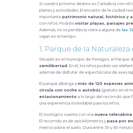
Si vuestro próximo destino es Cantabria con niños, quedaos a leer el artículo donde os presentamos los mejores
planes y actividades. El encanto de la ciudad re
importante
patrimonio natural, histórico y a
con niños. Podréis
visitar playas, paisajes p
Además, no os perdáis la visita a alguna de
las 
viajan en el tiempo.
1. Parque de la Naturalez
Situado en el municipio de Penagos, el Parque 
semilibertad
. En él, los niños podrán ver elefan
además de disfrutar de espectáculos de aves rap
El parque alberga a
más de 120 especies ani
circula con coche o autobús
(gratuito en el 
estacionamiento
a lo largo del recorrido que fa
una experiencia inolvidable para los niños.
El zoológico cuenta con una
nueva telecabina
El recorrido es de seis kilómetros y
pasa por en
metros sobre el suelo. Dura entre 30 y 50 minuto