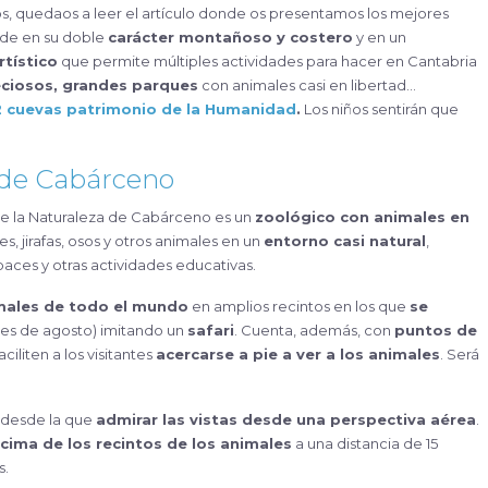
side en su doble
carácter montañoso y costero
y en un
rtístico
que permite múltiples actividades para hacer en Cantabria
reciosos, grandes parques
con animales casi en libertad…
12 cuevas patrimonio de la Humanidad
.
Los niños sentirán que
a de Cabárceno
de la Naturaleza de Cabárceno es un
zoológico con animales en
tes, jirafas, osos y otros animales en un
entorno casi natural
,
aces y otras actividades educativas.
males de todo el mundo
en amplios recintos en los que
se
mes de agosto) imitando un
safari
. Cuenta, además, con
puntos de
ciliten a los visitantes
acercarse a pie a ver a los animales
. Será
desde la que
admirar las vistas desde una perspectiva aérea
.
cima de los recintos de los animales
a una distancia de 15
s.