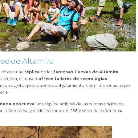
seo de Altamira
o ofrece una
réplica
de las
famosas Cuevas de Altamira
 la cueva, el museo
ofrece talleres de tecnologías
e
con objetos procedentes del yacimiento. Los niños sentirán que
oria.
inada neocueva
, una réplica artificial de las cuevas originales,
por la Neocueva y el Museo ronda los 15€ y será una experiencia