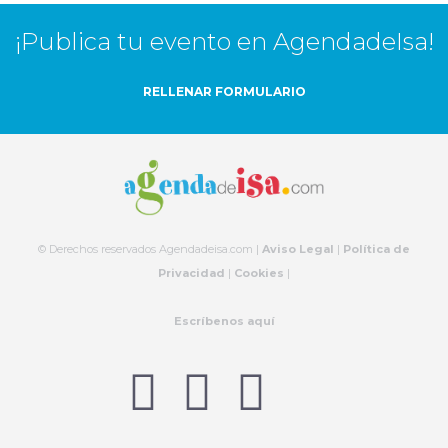
¡Publica tu evento en AgendadeIsa!
RELLENAR FORMULARIO
© Derechos reservados Agendadeisa.com |
Aviso Legal
|
Política de
Privacidad
|
Cookies
|
Escríbenos aquí