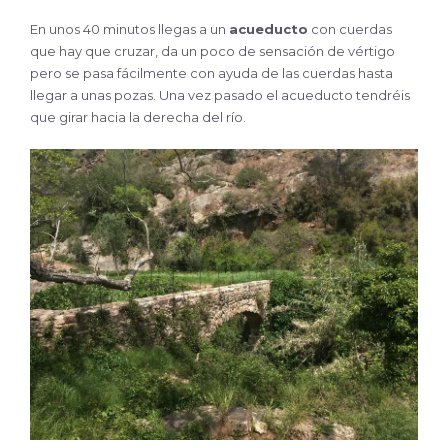
En unos 40 minutos llegas a un
acueducto
con cuerdas
que hay que cruzar, da un poco de sensación de vértigo
pero se pasa fácilmente con ayuda de las cuerdas hasta
llegar a unas pozas. Una vez pasado el acueducto tendréis
que girar hacia la derecha del río.