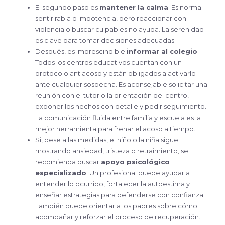
El segundo paso es
mantener la calma
. Es normal
sentir rabia o impotencia, pero reaccionar con
violencia o buscar culpables no ayuda. La serenidad
es clave para tomar decisiones adecuadas.
Después, es imprescindible
informar al colegio
.
Todos los centros educativos cuentan con un
protocolo antiacoso y están obligados a activarlo
ante cualquier sospecha. Es aconsejable solicitar una
reunión con el tutor o la orientación del centro,
exponer los hechos con detalle y pedir seguimiento.
La comunicación fluida entre familia y escuela es la
mejor herramienta para frenar el acoso a tiempo.
Si, pese a las medidas, el niño o la niña sigue
mostrando ansiedad, tristeza o retraimiento, se
recomienda buscar
apoyo psicológico
especializado
. Un profesional puede ayudar a
entender lo ocurrido, fortalecer la autoestima y
enseñar estrategias para defenderse con confianza.
También puede orientar a los padres sobre cómo
acompañar y reforzar el proceso de recuperación.