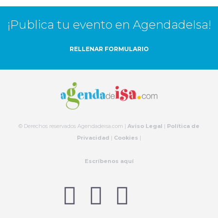
¡Publica tu evento en AgendadeIsa!
RELLENAR FORMULARIO
© Derechos reservados Agendadeisa.com |
Aviso Legal
|
Política de
Privacidad
|
Cookies
|
Escríbenos aquí