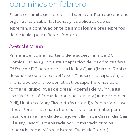
para niños en febrero
El cine en familia siempre es un buen plan. Para que puedas
organizarte y saber las fechas y las películas que se
estrenan, a continuación te dejamos los mejores estrenos
de películas para niños en febrero.
Aves de presa
Primera película en solitario de la súpervillana de DC
Cómics Harley Quinn. Esta adaptación de los cómics
Birds
Of Prey
de DC nos presenta a Harley Quinn (Margot Robbie)
después de separarse del Joker. Tras su emancipación, la
villana decide aliarse con otras tres superheroínas para
formar el grupo ‘Aves de presa’. Además de Quinn, esta
asociación está formada por Black Canary (Jurnee Smolett-
Bell), Huntress (Mary Elizabeth Winstead) y Renee Montoya
(Rosie Perez). Las cuatro heroínas trabajarán juntas para
tratar de salvar la vida de una joven, llamada Cassandra Cain
(Ella Jay Basco), amenazada por un malvado criminal
conocido como Máscara Negra (Ewan McGregor).