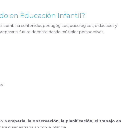
do en Educación Infantil?
ntil combina contenidos pedagógicos, psicológicos, didácticos y
preparar al futuro docente desde múltiples perspectivas.
es
o la
empatía, la observación, la planificación, el trabajo en
ara quienes trabajan con la infancia.