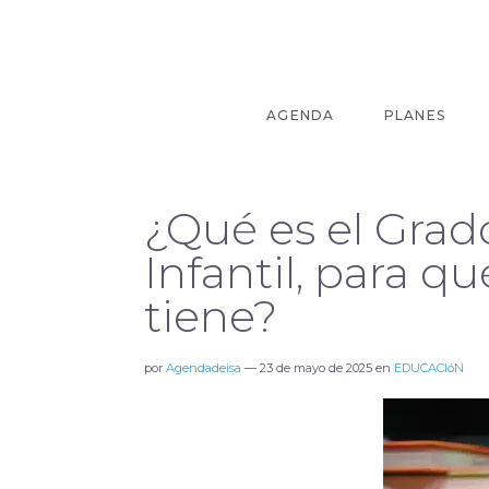
AGENDA
PLANES
¿Qué es el Gra
Infantil, para qu
tiene?
por
Agendadeisa
—
23 de mayo de 2025
en
EDUCACIóN