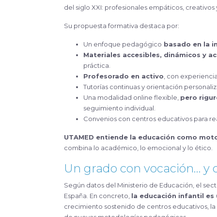
del siglo XXI: profesionales empáticos, creativos
Su propuesta formativa destaca por:
Un enfoque pedagógico
basado en la inn
Materiales accesibles, dinámicos y a
práctica.
Profesorado en activo
, con experienci
Tutorías continuas y orientación personali
Una modalidad online flexible,
pero rigu
seguimiento individual.
Convenios con centros educativos para rea
UTAMED entiende la educación como moto
combina lo académico, lo emocional y lo ético.
Un grado con vocación… y 
Según datos del Ministerio de Educación, el se
España. En concreto,
la educación infantil es
crecimiento sostenido de centros educativos, la