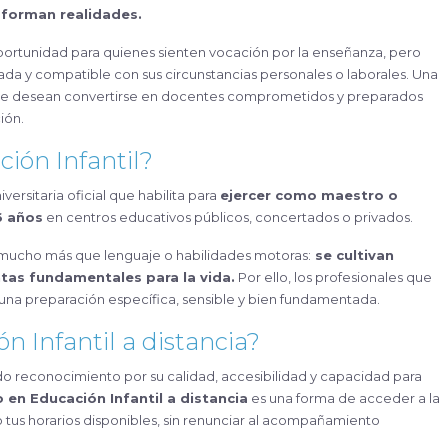
sforman realidades.
ortunidad para quienes sienten vocación por la enseñanza, pero
ada y compatible con sus circunstancias personales o laborales. Una
que desean convertirse en docentes comprometidos y preparados
ión.
ión Infantil?
iversitaria oficial que habilita para
ejercer como maestro o
6 años
en centros educativos públicos, concertados o privados.
a mucho más que lenguaje o habilidades motoras:
se cultivan
ntas fundamentales para la vida.
Por ello, los profesionales que
 una preparación específica, sensible y bien fundamentada.
n Infantil a distancia?
ado reconocimiento por su calidad, accesibilidad y capacidad para
 en Educación Infantil a distancia
es una forma de acceder a la
o tus horarios disponibles, sin renunciar al acompañamiento