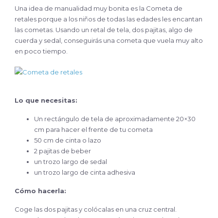
Una idea de manualidad muy bonita es la Cometa de
retales porque a los niños de todas las edades les encantan
las cometas. Usando un retal de tela, dos pajitas, algo de
cuerda y sedal, conseguirás una cometa que vuela muy alto
en poco tiempo.
Lo que necesitas:
Un rectángulo de tela de aproximadamente 20×30
cm para hacer el frente de tu cometa
50 cm de cinta o lazo
2 pajitas de beber
un trozo largo de sedal
un trozo largo de cinta adhesiva
Cómo hacerla:
Coge las dos pajitas y colócalas en una cruz central.