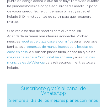
punto de congelación), o que no se haya removido durante
las primeras horas de congelado. Probad a añadir un poco
de yogur griego, leche condensada o miel, y sacad el
helado 5-10 minutos antes de servir para que recupere
textura.
Si os van este tipo de recetas para el verano, en
Agendadeisa tenéis más ideas relacionadas. Probad
nuestras
recetas de pizza casera con niños
para hacerlas en
familia, las
propuestas de manualidades para los días de
calor en casa
, o si buscáis planes fuera, echad un ojo a las
mejores calas de la Comunitat Valenciana
y a las
piscinas
municipales de Valencia
para refrescaros mientras toca el
helado.
Suscríbete gratis al canal de
WhatsApp
Siempre al día de los mejores planes con niños