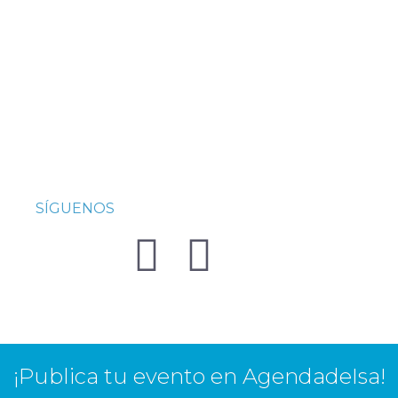
SÍGUENOS
¡Publica tu evento en AgendadeIsa!