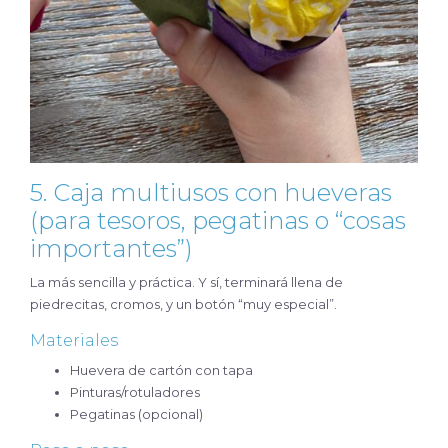
5. Caja multiusos con hueveras
(para tesoros, pegatinas o “cosas
importantes”)
La más sencilla y práctica. Y sí, terminará llena de
piedrecitas, cromos, y un botón “muy especial”.
Materiales
Huevera de cartón con tapa
Pinturas/rotuladores
Pegatinas (opcional)