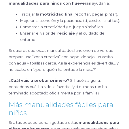
manualidades para niños con hueveras
ayudan a:
Trabajar la
motricidad fina
(recortar, pegar, pintar).
Mejorar la atención y la paciencia (sí, existe… a ratitos).
Fomentar la creatividad y el juego simbólico.
Enseñar el valor del
reciclaje
y el cuidado del
entorno.
Si quieres que estas manualidades funcionen de verdad,
prepara una “zona creativa” con papel debajo, un vasito
con agua y toallitas cerca. Así la experiencia es divertida… y
no acaba en “¿pero quién ha pintado la mesa?”.
¿Cuál vais a probar primero?
Si hacéis alguna,
contadnos cuál ha sido la favorita (y si el monstruo ha
terminado adoptado oficialmente por la familia).
Más manualidades fáciles para
niños
Si a tus peques les han gustado estas
manualidades para
niños con hueveras
, en nuestra web encontrarás muchas