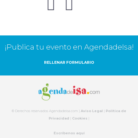
¡Publica tu evento en AgendadeIsa!
RELLENAR FORMULARIO
© Derechos reservados Agendadeisa.com |
Aviso Legal
|
Política de
Privacidad
|
Cookies
|
Escríbenos aquí