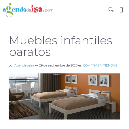
Muebles infantiles
baratos
por
Agendadeisa
—
29 de septiembre de 2023
en
COMPRAS Y TIENDAS