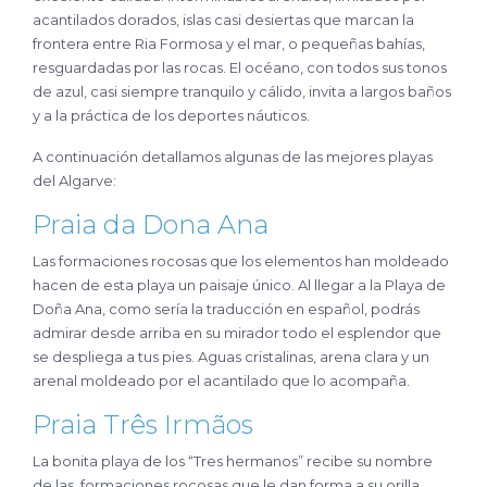
acantilados dorados, islas casi desiertas que marcan la
frontera entre Ria Formosa y el mar, o pequeñas bahías,
resguardadas por las rocas. El océano, con todos sus tonos
de azul, casi siempre tranquilo y cálido, invita a largos baños
y a la práctica de los deportes náuticos.
A continuación detallamos algunas de las mejores playas
del Algarve:
Praia da Dona Ana
Las formaciones rocosas que los elementos han moldeado
hacen de esta playa un paisaje único. Al llegar a la Playa de
Doña Ana, como sería la traducción en español, podrás
admirar desde arriba en su mirador todo el esplendor que
se despliega a tus pies. Aguas cristalinas, arena clara y un
arenal moldeado por el acantilado que lo acompaña.
Praia Três Irmãos
La bonita playa de los “Tres hermanos” recibe su nombre
de las formaciones rocosas que le dan forma a su orilla.