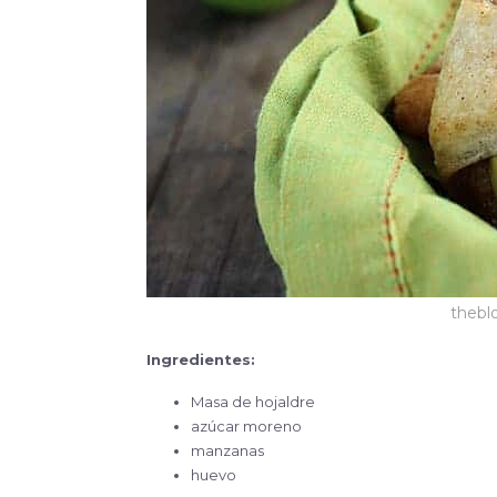
thebl
Ingredientes:
Masa de hojaldre
azúcar moreno
manzanas
huevo