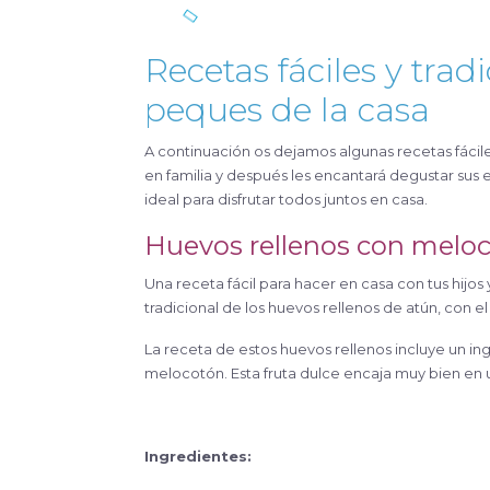
Recetas fáciles y trad
peques de la casa
A continuación os dejamos algunas recetas fáciles con las que los niños disfrutarán al máximo de un rato en la cocina
en familia y después les encantará degustar sus e
ideal para disfrutar todos juntos en casa.
Huevos rellenos con melo
Una receta fácil para hacer en casa con tus hijos
tradicional de los huevos rellenos de atún, con 
La receta de estos huevos rellenos incluye un 
melocotón. Esta fruta dulce encaja muy bien e
Ingredientes: