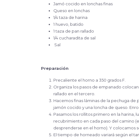
Jamó cocido en lonchas finas
Queso en lonchas
1/4 taza de harina
1 huevo, batido
1 taza de pan rallado
1/4 cucharadita de sal
Sal
Preparación
Precaliente el horno a 350 grados F.
Organiza los pasos de empanado colocando
rallado en el tercero.
Hacemos finas láminas de la pechuga de p
jamón cocido y una loncha de queso. Enroll
Pasamos los rollitos primero en la harina,
recubrimiento en cada paso del camino (e
desprenderse en el horno). Y colocamos s
El tiempo de horneado variará según el t