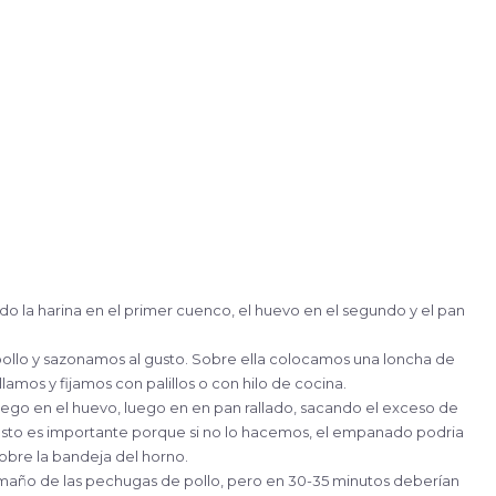
 la harina en el primer cuenco, el huevo en el segundo y el pan
ollo y sazonamos al gusto. Sobre ella colocamos una loncha de
amos y fijamos con palillos o con hilo de cocina.
 luego en el huevo, luego en en pan rallado, sacando el exceso de
sto es importante porque si no lo hacemos, el empanado podria
obre la bandeja del horno.
amaño de las pechugas de pollo, pero en 30-35 minutos deberían