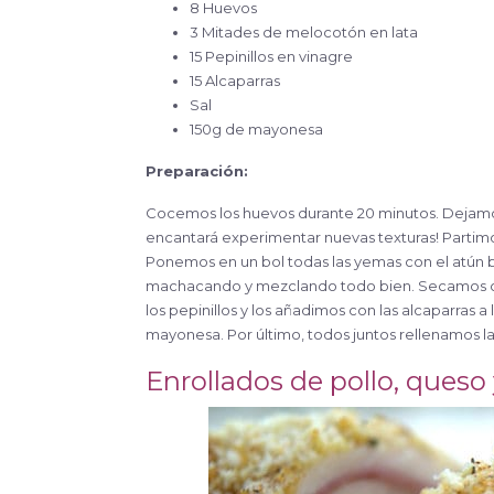
8 Huevos
3 Mitades de melocotón en lata
15 Pepinillos en vinagre
15 Alcaparras
Sal
150g de mayonesa
Preparación:
Cocemos los huevos durante 20 minutos. Dejamos 
encantará experimentar nuevas texturas! Partimos
Ponemos en un bol todas las yemas con el atún b
machacando y mezclando todo bien. Secamos con
los pepinillos y los añadimos con las alcaparras
mayonesa. Por último, todos juntos rellenamos las
Enrollados de pollo, ques