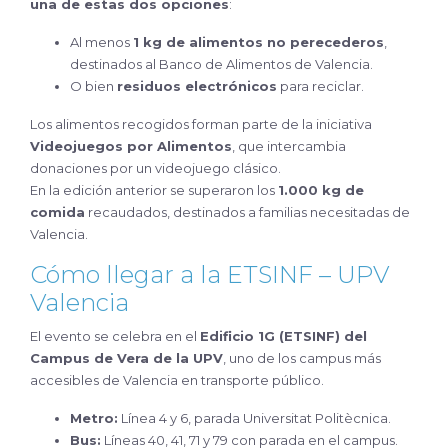
una de estas dos opciones
:
Al menos
1 kg de alimentos no perecederos
,
destinados al Banco de Alimentos de Valencia.
O bien
residuos electrónicos
para reciclar.
Los alimentos recogidos forman parte de la iniciativa
Videojuegos por Alimentos
, que intercambia
donaciones por un videojuego clásico.
En la edición anterior se superaron los
1.000 kg de
comida
recaudados, destinados a familias necesitadas de
Valencia.
Cómo llegar a la ETSINF – UPV
Valencia
El evento se celebra en el
Edificio 1G (ETSINF) del
Campus de Vera de la UPV
, uno de los campus más
accesibles de Valencia en transporte público.
Metro:
Línea 4 y 6, parada Universitat Politècnica.
Bus:
Líneas 40, 41, 71 y 79 con parada en el campus.