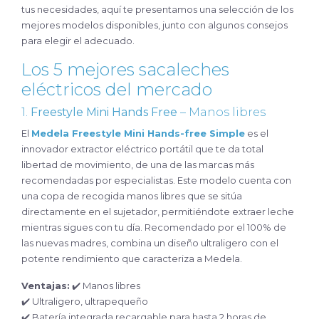
tus necesidades, aquí te presentamos una selección de los
mejores modelos disponibles, junto con algunos consejos
para elegir el adecuado.
Los 5 mejores sacaleches
eléctricos del mercado
1.
Freestyle Mini Hands Free
– Manos libres
El
Medela Freestyle Mini Hands-free Simple
es el
innovador extractor eléctrico portátil que te da total
libertad de movimiento, de una de las marcas más
recomendadas por especialistas. Este modelo cuenta con
una copa de recogida manos libres que se sitúa
directamente en el sujetador, permitiéndote extraer leche
mientras sigues con tu día. Recomendado por el 100% de
las nuevas madres, combina un diseño ultraligero con el
potente rendimiento que caracteriza a Medela.
Ventajas:
✔️ Manos libres
✔️ Ultraligero, ultrapequeño
✔️ Batería integrada recargable para hasta 2 horas de