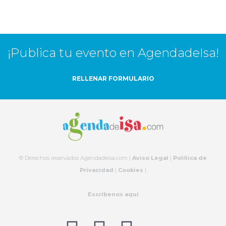
¡Publica tu evento en AgendadeIsa!
RELLENAR FORMULARIO
© Derechos reservados Agendadeisa.com |
Aviso Legal
|
Política de
Privacidad
|
Cookies
|
Escríbenos aquí