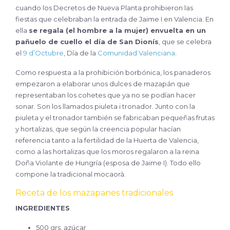
cuando los Decretos de Nueva Planta prohibieron las
fiestas que celebraban la entrada de Jaime I en Valencia. En
ella
se regala (el hombre a la mujer) envuelta en un
pañuelo de cuello el día de San Dionís
, que se celebra
el
9 d’Octubre
, Día de la
Comunidad Valenciana
.
Como respuesta a la prohibición borbónica, los panaderos
empezaron a elaborar unos dulces de mazapán que
representaban los cohetes que ya no se podían hacer
sonar. Son los llamados piuleta i tronador. Junto con la
piuleta y el tronador también se fabricaban pequeñas frutas
y hortalizas, que según la creencia popular hacían
referencia tanto a la fertilidad de la Huerta de Valencia,
como a las hortalizas que los moros regalaron a la reina
Doña Violante de Hungría (esposa de Jaime I). Todo ello
compone la tradicional mocaorà.
Receta de los mazapanes tradicionales
INGREDIENTES
500 grs. azúcar