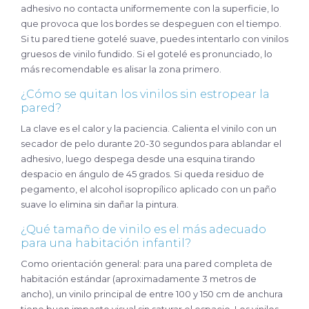
adhesivo no contacta uniformemente con la superficie, lo
que provoca que los bordes se despeguen con el tiempo.
Si tu pared tiene gotelé suave, puedes intentarlo con vinilos
gruesos de vinilo fundido. Si el gotelé es pronunciado, lo
más recomendable es alisar la zona primero.
¿Cómo se quitan los vinilos sin estropear la
pared?
La clave es el calor y la paciencia. Calienta el vinilo con un
secador de pelo durante 20-30 segundos para ablandar el
adhesivo, luego despega desde una esquina tirando
despacio en ángulo de 45 grados. Si queda residuo de
pegamento, el alcohol isopropílico aplicado con un paño
suave lo elimina sin dañar la pintura.
¿Qué tamaño de vinilo es el más adecuado
para una habitación infantil?
Como orientación general: para una pared completa de
habitación estándar (aproximadamente 3 metros de
ancho), un vinilo principal de entre 100 y 150 cm de anchura
tiene buen impacto visual sin saturar el espacio. Los vinilos