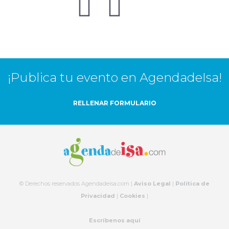
¡Publica tu evento en AgendadeIsa!
RELLENAR FORMULARIO
© Derechos reservados Agendadeisa.com |
Aviso Legal
|
Política de
Privacidad
|
Cookies
|
Escríbenos aquí