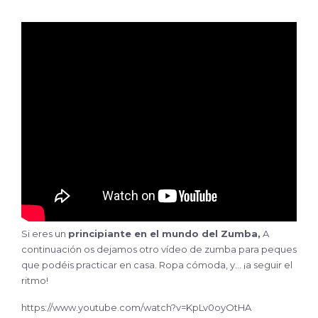
Si eres un
principiante en el mundo del Zumba,
A
continuación os dejamos otro vídeo de zumba para peques
que podéis practicar en casa. Ropa cómoda, y… ¡a seguir el
ritmo!
https://www.youtube.com/watch?v=KpLv0oyOtHA