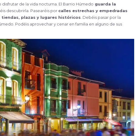
 disfrutar de la vida nocturna. El Barrio Húmedo
guarda la
éis descubrirla. Pasearéis por
calles estrechas y empedradas
tiendas, plazas y lugares históricos
. Debéis pasar por la
Húmedo. Podéis aprovechar y cenar en familia en alguno de sus