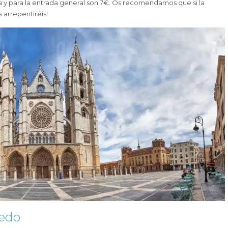
ta y para la entrada general son 7€. Os recomendamos que si la
 arrepentiréis!
medo