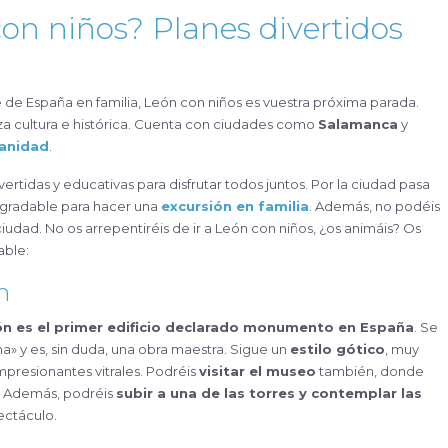
on niños? Planes divertidos
za cultura e histórica. Cuenta con ciudades como
Salamanca
y
manidad
.
rtidas y educativas para disfrutar todos juntos. Por la ciudad pasa
agradable para hacer una
excursión en familia
. Además, no podéis
 ciudad. No os arrepentiréis de ir a León con niños, ¿os animáis? Os
able:
n
ón es el primer edificio declarado monumento en España
. Se
 y es, sin duda, una obra maestra. Sigue un
estilo gótico
, muy
impresionantes vitrales. Podréis
visitar el museo
también, donde
ad. Además, podréis
subir a una de las torres y contemplar las
ectáculo.