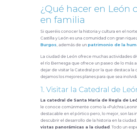
¿Qué hacer en León c
en familia
Si queréis conocer la historia y cultura en el norte de España en familia, León con niños es vuestra próxima parada.
Castilla y León es una comunidad con gran rique
Burgos
, además de un
patrimonio de la hu
La ciudad de León ofrece muchas actividades dive
el río Bernesga que ofrece un paseo de lo más 
dejar de visitar la Catedral por la que destaca la
dejamos los mejores planes para que sea inolvid
1. Visitar la Catedral de Leó
La catedral de Santa María de Regla de Le
le conoce comúnmente como la «Pulchra Leonina»
destacable en el pórtico pero, lo mejor, son las 
descubrir el desarrollo de la historia en la ciud
vistas panorámicas a la ciudad
. Todo un esp