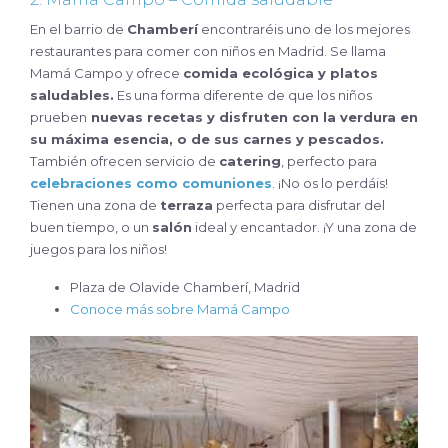
En el barrio de
Chamberí
encontraréis uno de los mejores
restaurantes para comer con niños en Madrid. Se llama
Mamá Campo y ofrece
comida ecológica y platos
saludables.
Es una forma diferente de que los niños
prueben
nuevas recetas y disfruten con la verdura en
su máxima esencia, o de sus carnes y pescados.
También ofrecen servicio de
catering
, perfecto para
celebraciones como comuniones
. ¡No os lo perdáis!
Tienen una zona de
terraza
perfecta para disfrutar del
buen tiempo, o un
salón
ideal y encantador. ¡Y una zona de
juegos para los niños!
Plaza de Olavide Chamberí, Madrid
Conoce más sobre Mamá Campo