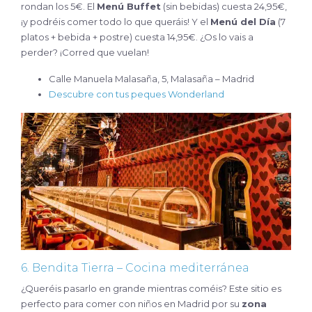
rondan los 5€. El
Menú Buffet
(sin bebidas) cuesta 24,95€,
¡y podréis comer todo lo que queráis! Y el
Menú del Día
(7
platos + bebida + postre) cuesta 14,95€. ¿Os lo vais a
perder? ¡Corred que vuelan!
Calle Manuela Malasaña, 5, Malasaña – Madrid
Descubre con tus peques Wonderland
6. Bendita Tierra – Cocina mediterránea
¿Queréis pasarlo en grande mientras coméis? Este sitio es
perfecto para comer con niños en Madrid por su
zona