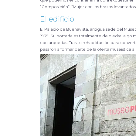
que podemos encontrar en la obra expuesta en M
“Composición”, “Mujer con los brazos levantados”
El edificio
El Palacio de Buenavista, antigua sede del Muse
1939. Su portada es totalmente de piedra, algo mu
con arquerías. Tras su rehabilitación para conve
pasaron a formar parte de la oferta museística a d