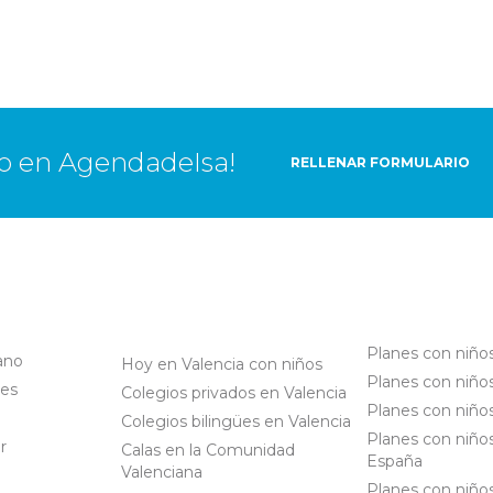
to en AgendadeIsa!
RELLENAR FORMULARIO
Planes con niños
ano
Hoy en Valencia con niños
Planes con niños
les
Colegios privados en Valencia
Planes con niños
Colegios bilingües en Valencia
Planes con niño
r
Calas en la Comunidad
España
Valenciana
Planes con niño