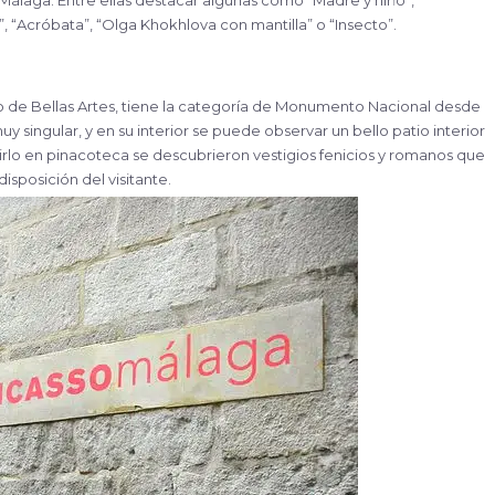
álaga. Entre ellas destacar algunas como “Madre y niño”,
, “Acróbata”, “Olga Khokhlova con mantilla” o “Insecto”.
o de Bellas Artes, tiene la categoría de Monumento Nacional desde
y singular, y en su interior se puede observar un bello patio interior
rtirlo en pinacoteca se descubrieron vestigios fenicios y romanos que
isposición del visitante.