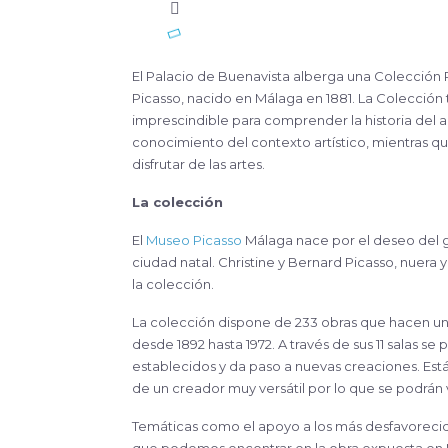
El Palacio de Buenavista alberga una Colección Permanente que muestra ocho décadas de trabajo de Pablo
Picasso, nacido en Málaga en 1881. La Colección t
imprescindible para comprender la historia del 
conocimiento del contexto artístico, mientras 
disfrutar de las artes.
La colección
El
Museo Picasso
Málaga nace por el deseo del g
ciudad natal. Christine y Bernard Picasso, nuera 
la colección.
La colección dispone de 233 obras que hacen un 
desde 1892 hasta 1972. A través de sus 11 salas
establecidos y da paso a nuevas creaciones. Está
de un creador muy versátil por lo que se podrán v
Temáticas como el apoyo a los más desfavorecidos