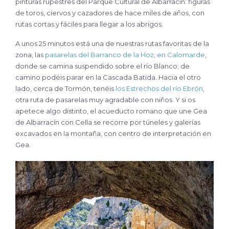
pinturas rupestres del Parque Cultural de Albarracín: figuras
de toros, ciervos y cazadores de hace miles de años, con
rutas cortas y fáciles para llegar a los abrigos.
A unos 25 minutos está una de nuestras rutas favoritas de la
zona, las
pasarelas del Barranco de la Hoz, en Calomarde
,
donde se camina suspendido sobre el río Blanco; de
camino podéis parar en la Cascada Batida. Hacia el otro
lado, cerca de Tormón, tenéis
los Estrechos del río Ebrón
,
otra ruta de pasarelas muy agradable con niños. Y si os
apetece algo distinto, el acueducto romano que une Gea
de Albarracín con Cella se recorre por túneles y galerías
excavados en la montaña, con centro de interpretación en
Gea.