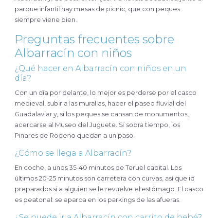
parque infantil hay mesas de picnic, que con peques
siempre viene bien.
Preguntas frecuentes sobre
Albarracín con niños
¿Qué hacer en Albarracín con niños en un
día?
Con un día por delante, lo mejor es perderse por el casco
medieval, subir a las murallas, hacer el paseo fluvial del
Guadalaviar y, si los peques se cansan de monumentos,
acercarse al Museo del Juguete. Si sobra tiempo, los
Pinares de Rodeno quedan a un paso.
¿Cómo se llega a Albarracín?
En coche, a unos 35-40 minutos de Teruel capital. Los
últimos 20-25 minutos son carretera con curvas, así que id
preparados si a alguien se le revuelve el estómago. El casco
es peatonal: se aparca en los parkings de las afueras.
¿Se puede ir a Albarracín con carrito de bebé?