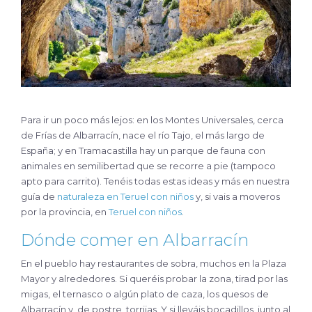
Para ir un poco más lejos: en los Montes Universales, cerca
de Frías de Albarracín, nace el río Tajo, el más largo de
España; y en Tramacastilla hay un parque de fauna con
animales en semilibertad que se recorre a pie (tampoco
apto para carrito). Tenéis todas estas ideas y más en nuestra
guía de
naturaleza en Teruel con niños
y, si vais a moveros
por la provincia, en
Teruel con niños
.
Dónde comer en Albarracín
En el pueblo hay restaurantes de sobra, muchos en la Plaza
Mayor y alrededores. Si queréis probar la zona, tirad por las
migas, el ternasco o algún plato de caza, los quesos de
Albarracín y, de postre, torrijas. Y si lleváis bocadillos, junto al