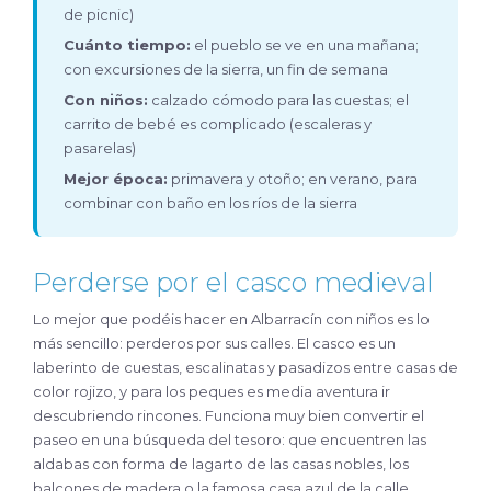
de picnic)
Cuánto tiempo:
el pueblo se ve en una mañana;
con excursiones de la sierra, un fin de semana
Con niños:
calzado cómodo para las cuestas; el
carrito de bebé es complicado (escaleras y
pasarelas)
Mejor época:
primavera y otoño; en verano, para
combinar con baño en los ríos de la sierra
Perderse por el casco medieval
Lo mejor que podéis hacer en Albarracín con niños es lo
más sencillo: perderos por sus calles. El casco es un
laberinto de cuestas, escalinatas y pasadizos entre casas de
color rojizo, y para los peques es media aventura ir
descubriendo rincones. Funciona muy bien convertir el
paseo en una búsqueda del tesoro: que encuentren las
aldabas con forma de lagarto de las casas nobles, los
balcones de madera o la famosa casa azul de la calle