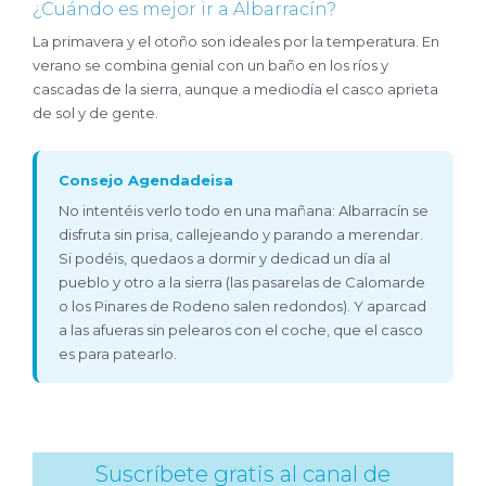
¿Cuándo es mejor ir a Albarracín?
La primavera y el otoño son ideales por la temperatura. En
verano se combina genial con un baño en los ríos y
cascadas de la sierra, aunque a mediodía el casco aprieta
de sol y de gente.
Consejo Agendadeisa
No intentéis verlo todo en una mañana: Albarracín se
disfruta sin prisa, callejeando y parando a merendar.
Si podéis, quedaos a dormir y dedicad un día al
pueblo y otro a la sierra (las pasarelas de Calomarde
o los Pinares de Rodeno salen redondos). Y aparcad
a las afueras sin pelearos con el coche, que el casco
es para patearlo.
Suscríbete gratis al canal de