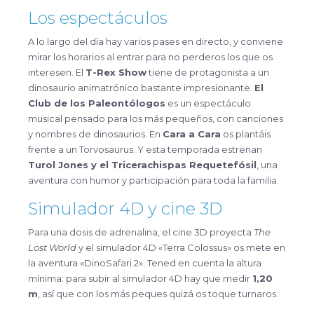
Los espectáculos
A lo largo del día hay varios pases en directo, y conviene
mirar los horarios al entrar para no perderos los que os
interesen. El
T-Rex Show
tiene de protagonista a un
dinosaurio animatrónico bastante impresionante.
El
Club de los Paleontólogos
es un espectáculo
musical pensado para los más pequeños, con canciones
y nombres de dinosaurios. En
Cara a Cara
os plantáis
frente a un Torvosaurus. Y esta temporada estrenan
Turol Jones y el Tricerachispas Requetefósil
, una
aventura con humor y participación para toda la familia.
Simulador 4D y cine 3D
Para una dosis de adrenalina, el cine 3D proyecta
The
Lost World
y el simulador 4D «Terra Colossus» os mete en
la aventura «DinoSafari 2». Tened en cuenta la altura
mínima: para subir al simulador 4D hay que medir
1,20
m
, así que con los más peques quizá os toque turnaros.