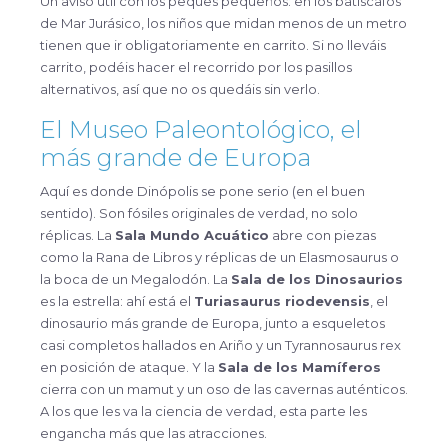
Un aviso útil con los peques pequeños: en los batiscafos
de Mar Jurásico, los niños que midan menos de un metro
tienen que ir obligatoriamente en carrito. Si no lleváis
carrito, podéis hacer el recorrido por los pasillos
alternativos, así que no os quedáis sin verlo.
El Museo Paleontológico, el
más grande de Europa
Aquí es donde Dinópolis se pone serio (en el buen
sentido). Son fósiles originales de verdad, no solo
réplicas. La
Sala Mundo Acuático
abre con piezas
como la Rana de Libros y réplicas de un Elasmosaurus o
la boca de un Megalodón. La
Sala de los Dinosaurios
es la estrella: ahí está el
Turiasaurus riodevensis
, el
dinosaurio más grande de Europa, junto a esqueletos
casi completos hallados en Ariño y un Tyrannosaurus rex
en posición de ataque. Y la
Sala de los Mamíferos
cierra con un mamut y un oso de las cavernas auténticos.
A los que les va la ciencia de verdad, esta parte les
engancha más que las atracciones.