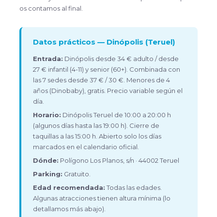
os contamos al final.
Datos prácticos — Dinópolis (Teruel)
Entrada:
Dinópolis desde 34 € adulto / desde
27 € infantil (4-11) y senior (60+). Combinada con
las 7 sedes desde 37 € / 30 €. Menores de 4
años (Dinobaby), gratis. Precio variable según el
día.
Horario:
Dinópolis Teruel de 10:00 a 20:00 h
(algunos días hasta las 19:00 h). Cierre de
taquillas a las 15:00 h. Abierto solo los días
marcados en el calendario oficial.
Dónde:
Polígono Los Planos, s/n · 44002 Teruel
Parking:
Gratuito.
Edad recomendada:
Todas las edades.
Algunas atracciones tienen altura mínima (lo
detallamos más abajo).