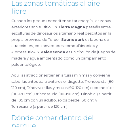
Las zonas temáticas al aire
libre
Cuando los peques necesiten soltar energía, las zonas
exteriores son su sitio. En
Tierra Magna
paseáis entre
esculturas de dinosaurios a tamaño real descritos en la
propia provincia de Teruel.
Sauriopark
es la zona de
atracciones, con novedades como «Dinobici» y
«Torresaurio». Y
Paleosenda
es un circuito de juegos de
madera y agua ambientado como un campamento
paleontológico.
Aquí las atracciones tienen alturas mínimas y conviene
saberlas antes para evitaros el disgusto: Troncopista (80-
120 cm), Dinovivo sillas y motos (90-120 cm) o cochecitos
(80-120 cm), Brincosaurio (110-150 cm), Dinobici (a partir
de 105 cm con un adulto, solos desde 130 cm) y
Torresaurio (a partir de 120 cm).
Dónde comer dentro del
parque