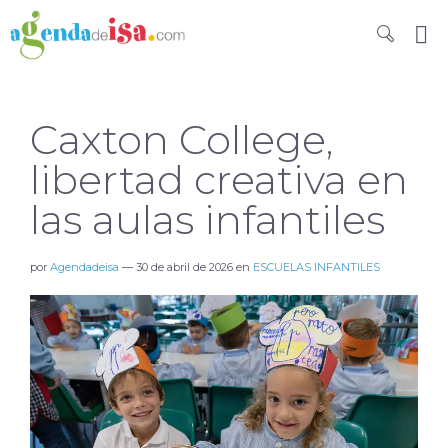
Caxton College,
libertad creativa en
las aulas infantiles
por
Agendadeisa
—
30 de abril de 2026
en
ESCUELAS INFANTILES