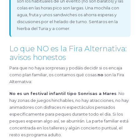
son los habituales de un evento (no son baratos) y las
colas en las horas pico son largas. Una mochila con
agua, fruta y unos sandwiches os ahorra esperas y
discusiones por el helado de turno. Sentaros en la
hierba del Turia y a comer.
Lo que NO es la Fira Alternativa:
avisos honestos
Para que no haya sorpresas y podáis decidir si os encaja
como plan familiar, os contamos qué cosas
no
son la Fira
Alternativa:
No es un festival infantil tipo Sonrisas a Mares
. No
hay zonas de juegos hinchables, no hay atracciones, no hay
animadores con disfraces ni espectáculos pensados
específicamente para peques durante todo el día. Si los
peques esperan algo así, se aburrirán. La parte familiar está
concentrada en los talleres y algún concierto puntual, el
resto es programa adulto.