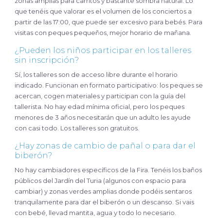
zonas amplias para carritos y bastante sombra natural. Lo
que tenéis que valorar es el volumen de los conciertos a
partir de las 17:00, que puede ser excesivo para bebés. Para
visitas con peques pequeños, mejor horario de mañana.
¿Pueden los niños participar en los talleres
sin inscripción?
Sí, los talleres son de acceso libre durante el horario
indicado. Funcionan en formato participativo: los peques se
acercan, cogen materiales y participan con la guía del
tallerista. No hay edad mínima oficial, pero los peques
menores de 3 años necesitarán que un adulto les ayude
con casi todo. Los talleres son gratuitos.
¿Hay zonas de cambio de pañal o para dar el
biberón?
No hay cambiadores específicos de la Fira. Tenéis los baños
públicos del Jardín del Turia (algunos con espacio para
cambiar) y zonas verdes amplias donde podéis sentaros
tranquilamente para dar el biberón o un descanso. Si vais
con bebé, llevad mantita, agua y todo lo necesario.