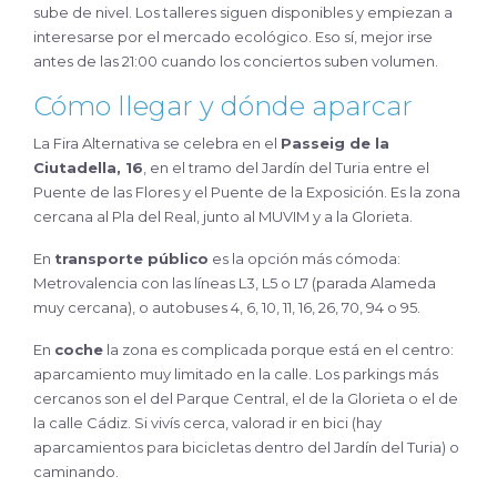
sube de nivel. Los talleres siguen disponibles y empiezan a
interesarse por el mercado ecológico. Eso sí, mejor irse
antes de las 21:00 cuando los conciertos suben volumen.
Cómo llegar y dónde aparcar
La Fira Alternativa se celebra en el
Passeig de la
Ciutadella, 16
, en el tramo del Jardín del Turia entre el
Puente de las Flores y el Puente de la Exposición. Es la zona
cercana al Pla del Real, junto al MUVIM y a la Glorieta.
En
transporte público
es la opción más cómoda:
Metrovalencia con las líneas L3, L5 o L7 (parada Alameda
muy cercana), o autobuses 4, 6, 10, 11, 16, 26, 70, 94 o 95.
En
coche
la zona es complicada porque está en el centro:
aparcamiento muy limitado en la calle. Los parkings más
cercanos son el del Parque Central, el de la Glorieta o el de
la calle Cádiz. Si vivís cerca, valorad ir en bici (hay
aparcamientos para bicicletas dentro del Jardín del Turia) o
caminando.