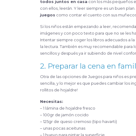
todos juntos en casa
con los más pequeños es 
con ellos, leerán. Y leer siempre es un buen plan.
juegos
como contar el cuento con sus muñecos,
Si los niños están empezando a leer, recomenda
imágenes y con poco texto para que no se les ha
Intentar siempre coger los libros adecuados a la
la lectura. También es muy recomendable para los
sencillos y después ya ir subiendo de nivel con
2. Preparar la cena en famil
Otra de las opciones de Juegos para niños es pr
sencilla, y lo mejor es que puedes cambiar los in
rollitos de hojaldre!
Necesitas:
– 1 lámina de hojaldre fresco
– 100gr de jamón cocido
– 125gr de queso cremoso (tipo havarti)
– unas pocas aceitunas
– 1 huevo para pintar la superficie