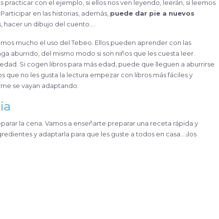
practicar con el ejemplo, si ellos nos ven leyendo, leerán, si leemos
 Participar en las historias, además,
puede dar pie a nuevos
 hacer un dibujo del cuento….
mos mucho el uso del Tebeo. Ellos pueden aprender con las
ga aburrido, del mismo modo si son niños que les cuesta leer.
 edad. Si cogen libros para más edad, puede que lleguen a aburrirse
 que no les gusta la lectura empezar con libros más fáciles y
forme se vayan adaptando.
ia
eparar la cena. Vamos a enseñarte preparar una receta rápida y
gredientes y adaptarla para que les guste a todos en casa… ¡los