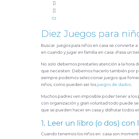
Diez Juegos para niño
Buscar juegos para niños en casa se convierte a veces en una tarea complicada y es muy conveniente parar de vez
en cuando y jugar en familia en casa. ¡Pasa un ti
No solo debemos prestarles atención a la hora 
que necesiten. Debemos hacerlo también por pur
siempre podemos seleccionar juegos que foment
niños, como pueden ser los
juegos de dados
.
Muchos padres ven imposible poder tener a los
con organización y gran voluntad todo puede se
que se pueden hacer en casa y disfrutar todos en
1. Leer un libro (o dos) con
Cuando tenemos los niños en casa son momentos 