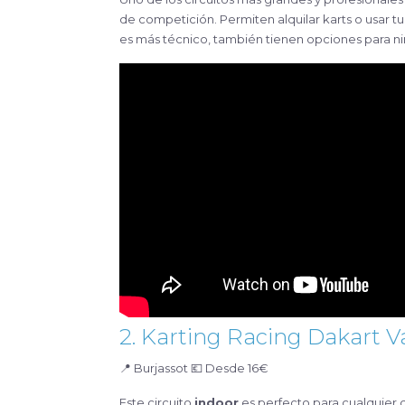
de competición. Permiten alquilar karts o usar 
es más técnico, también tienen opciones para niñ
2. Karting Racing Dakart V
📍 Burjassot 💶 Desde 16€
Este circuito
indoor
es perfecto para cualquier d