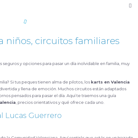
 niños, circuitos familiares
ilia? Si tus peques tienen alma de pilotos, los
karts en Valencia
divertida y llena de emoción. Muchos circuitos están adaptados
ntornos pensados para pasar el día. Aquí te traemos una guía
alencia
, precios orientativos y qué ofrece cada uno.
al Lucas Guerrero
 de la Comunidad Valenciana. Aquí sentirás que estás en un trazado