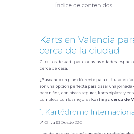
Índice de contenidos
Karts en Valencia para
cerca de la ciudad
Circuitos de karts para todas las edades, espacios seguros y opciones para pasar un día inolvidable en familia, muy
cerca de casa.
¿Buscando un plan diferente para disfrutar en fam
son una opción perfecta para pasar una jornada 
para niños, con pistas seguras, karts biplaza y e
completa con los mejores
kartings cerca de V
1. Kartódromo Internacion
📍 Chiva 💶 Desde 22€
Uno de los circuitos más grandes y profesionales