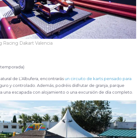
g Racing Dakart Valencia
ún temporada)
atural de L’Albufera, encontrarás
un circuito de karts pensado para
guro y controlado. Además, podréis disfrutar de granja, parque
ara una escapada con alojamiento o una excursión de día completo.