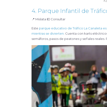
K
4. Parque Infantil de Tráfi
📍 Mislata 💶 Consultar
Este
parque educativo de Tráfico La Canaleta es 
mientras se divierten
. Cuenta con karts eléctrico
semáforos, pasos de peatones y señales reales. P