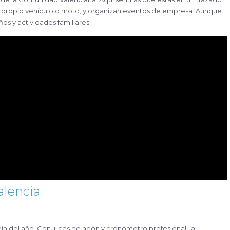
tu propio vehículo o moto, y organizan eventos de empresa. Aunque
os y actividades familiares.
alencia
ía del año. Con luces de neón y cronómetro profesional, la