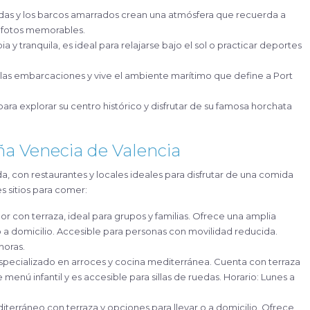
ridas y los barcos amarrados crean una atmósfera que recuerda a
y fotos memorables.
ia y tranquila, es ideal para relajarse bajo el sol o practicar deportes
 las embarcaciones y vive el ambiente marítimo que define a Port
para explorar su centro histórico y disfrutar de su famosa horchata
a Venecia de Valencia
a, con restaurantes y locales ideales para disfrutar de una comida
s sitios para comer:
 con terraza, ideal para grupos y familias. Ofrece una amplia
o a domicilio. Accesible para personas con movilidad reducida.
horas.
specializado en arroces y cocina mediterránea. Cuenta con terraza
 menú infantil y es accesible para sillas de ruedas. Horario: Lunes a
terráneo con terraza y opciones para llevar o a domicilio. Ofrece