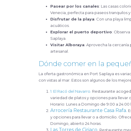
Pasear por los canales
: Las casas colo
Venecia, perfecta para paseos tranquilos 
Disfrutar de la playa
: Con una playa limp
acuáticos.
Explorar el puerto deportivo
: Observa
Saplaya.
Visitar Alboraya
: Aprovecha la cercanía 
artesanal.
Dónde comer en la pequeñ
La oferta gastronómica en Port Saplaya es variad
con vistas al mar. Estos son algunos de los mejore
1. El Racó del Navarro.
Restaurante acogedor
variedad de platos y opciones para llevar 
Horario: Lunes a Domingo de 9:00 a 24:00 
Arrocería Restaurante Casa Rafa.
E
y opciones para llevar o a domicilio. Ofrece
Domingo, abierto 24 horas.
Las Torres de Ciriaco.
Restaurante medi