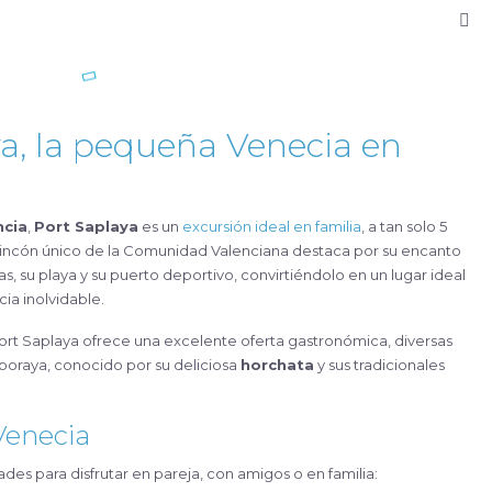
a, la pequeña Venecia en
ncia
,
Port Saplaya
es un
excursión ideal en familia
, a tan solo 5
e rincón único de la Comunidad Valenciana destaca por su encanto
, su playa y su puerto deportivo, convirtiéndolo en un lugar ideal
cia inolvidable.
Port Saplaya ofrece una excelente oferta gastronómica, diversas
lboraya, conocido por su deliciosa
horchata
y sus tradicionales
Venecia
es para disfrutar en pareja, con amigos o en familia: