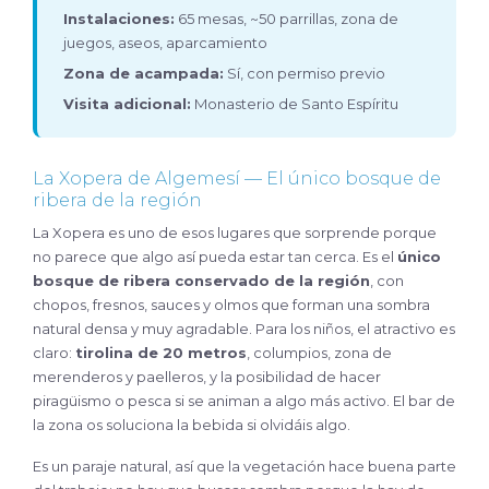
Instalaciones:
65 mesas, ~50 parrillas, zona de
juegos, aseos, aparcamiento
Zona de acampada:
Sí, con permiso previo
Visita adicional:
Monasterio de Santo Espíritu
La Xopera de Algemesí — El único bosque de
ribera de la región
La Xopera es uno de esos lugares que sorprende porque
no parece que algo así pueda estar tan cerca. Es el
único
bosque de ribera conservado de la región
, con
chopos, fresnos, sauces y olmos que forman una sombra
natural densa y muy agradable. Para los niños, el atractivo es
claro:
tirolina de 20 metros
, columpios, zona de
merenderos y paelleros, y la posibilidad de hacer
piragüismo o pesca si se animan a algo más activo. El bar de
la zona os soluciona la bebida si olvidáis algo.
Es un paraje natural, así que la vegetación hace buena parte