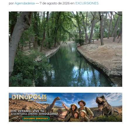
por
Agendadeisa
—
7 de agosto de 2026
en
EXCURSIONES