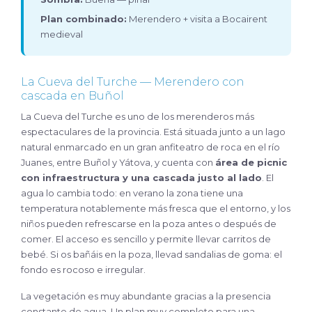
Plan combinado:
Merendero + visita a Bocairent
medieval
La Cueva del Turche — Merendero con
cascada en Buñol
La Cueva del Turche es uno de los merenderos más
espectaculares de la provincia. Está situada junto a un lago
natural enmarcado en un gran anfiteatro de roca en el río
Juanes, entre Buñol y Yátova, y cuenta con
área de picnic
con infraestructura y una cascada justo al lado
. El
agua lo cambia todo: en verano la zona tiene una
temperatura notablemente más fresca que el entorno, y los
niños pueden refrescarse en la poza antes o después de
comer. El acceso es sencillo y permite llevar carritos de
bebé. Si os bañáis en la poza, llevad sandalias de goma: el
fondo es rocoso e irregular.
La vegetación es muy abundante gracias a la presencia
constante de agua. Un plan muy completo para una