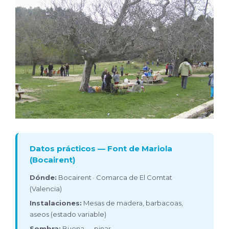
Datos prácticos — Font de Mariola
(Bocairent)
Dónde:
Bocairent · Comarca de El Comtat
(Valencia)
Instalaciones:
Mesas de madera, barbacoas,
aseos (estado variable)
Sombra:
Buena — pinar