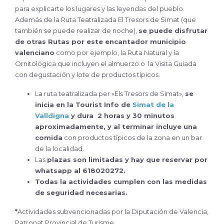
para explicarte los lugares y las leyendas del pueblo.
Además de la Ruta Teatralizada El Tresors de Simat (que
también se puede realizar de noche),
se puede disfrutar
de otras Rutas por este encantador municipio
valenciano
como por ejemplo, la Ruta Natural y la
Ornitológica que incluyen el almuerzo o la Visita Guiada
con degustación y lote de productos típicos.
La ruta teatralizada per «Els Tresors de Simat»,
se
inicia en la
Tourist
Info de
Simat de la
Valldigna
y dura 2 horas y 30 minutos
aproximadamente, y al terminar incluye
una
comida
con productos típicos de la zona en un bar
de la localidad.
Las
plazas son limitadas y hay que reservar por
whatsapp al 618020272.
Todas la actividades cumplen con las medidas
de seguridad
necesarias.
*
Actividades subvencionadas por la Diputación de Valencia,
Patronat Provincial de Turisme.