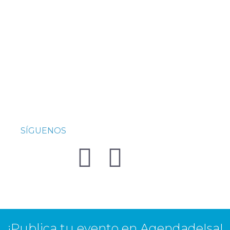
SÍGUENOS
¡Publica tu evento en AgendadeIsa!