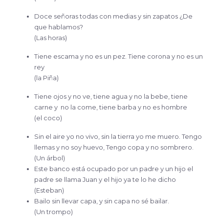
Doce señoras todas con medias y sin zapatos ¿De
que hablamos?
(Las horas)
Tiene escama y no es un pez. Tiene corona y no es un
rey
(la Piña)
Tiene ojos y no ve, tiene agua y no la bebe, tiene
carne y no la come, tiene barba y no es hombre
(el coco)
Sin el aire yo no vivo, sin la tierra yo me muero. Tengo
llemas y no soy huevo, Tengo copa y no sombrero.
(Un árbol)
Este banco está ocupado por un padre y un hijo el
padre se llama Juan y el hijo ya te lo he dicho
(Esteban)
Bailo sin llevar capa, y sin capa no sé bailar.
(Un trompo)