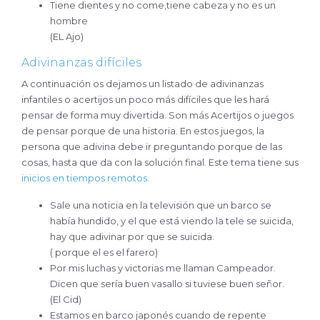
Tiene dientes y no come,tiene cabeza y no es un
hombre
(EL Ajo)
Adivinanzas difíciles
A continuación os dejamos un listado de adivinanzas
infantiles o acertijos un poco más difíciles que les hará
pensar de forma muy divertida. Son más Acertijos o juegos
de pensar porque de una historia. En estos juegos, la
persona que adivina debe ir preguntando porque de las
cosas, hasta que da con la solución final. Este tema tiene sus
inicios en tiempos remotos.
Sale una noticia en la televisión que un barco se
había hundido, y el que está viendo la tele se suicida,
hay que adivinar por que se suicida.
( porque el es el farero)
Por mis luchas y victorias me llaman Campeador.
Dicen que sería buen vasallo si tuviese buen señor.
(El Cid)
Estamos en barco japonés cuando de repente