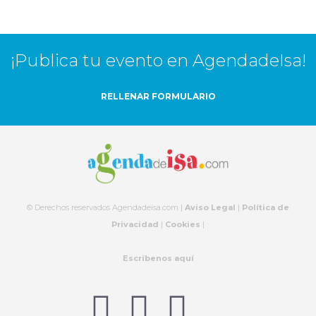
¡Publica tu evento en AgendadeIsa!
RELLENAR FORMULARIO
© Derechos reservados Agendadeisa.com |
Aviso Legal
|
Política de
Privacidad
|
Cookies
|
Escríbenos aquí