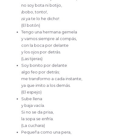
no soy bota ni botijo,
¡bobo, tonto!,
¡si ya te lo he dicho!
(El botón)
Tengo una hermana gemela
y vamos siempre al compás,
con la boca por delante
y los ojos por detrás.
(Las tijeras)
Soy bonito por delante
algo feo por detrás;
me transformo a cada instante,
ya que imito a los demás.
(El espejo)
Sube llena
y baja vacía.
Si no se da prisa,
la sopa se enfría.
(La cuchara)
Pequeña como una pera,