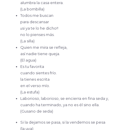
alumbra la casa entera.
(La bombilla)
Todos me buscan
para descansar
¡¡si ya te lo he dicho!!
no lo pienses más.
(La silla)
Quien me mira se refleja,
así nadie tiene queja.
(El agua)
Es tu favorita
cuando sientes frío.
la tienes escrita
en el verso mío.
(La estufa)
Laborioso, laborioso, se encierra en fina seda y,
cuando ha terminado, ya no es él sino ella.
(Gusano de seda)
Si la dejamos se pasa, si la vendemos se pesa
(la uva)