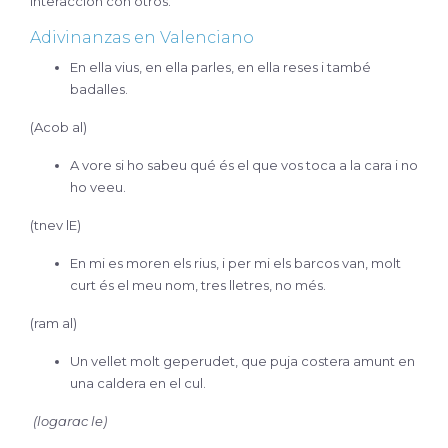
interacción con otros.
Adivinanzas en Valenciano
En ella vius, en ella parles, en ella reses i també
badalles.
(Acob al)
A vore si ho sabeu qué és el que vos toca a la cara i no
ho veeu.
(tnev lE)
En mi es moren els rius, i per mi els barcos van, molt
curt és el meu nom, tres lletres, no més.
(ram al)
Un vellet molt geperudet, que puja costera amunt en
una caldera en el cul.
(
logarac le
)