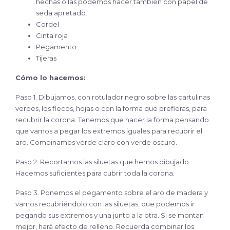
hechas o las podemos hacer también con papel de
seda apretado.
Cordel
Cinta roja
Pegamento
Tijeras
Cómo lo hacemos:
Paso 1. Dibujamos, con rotulador negro sobre las cartulinas
verdes, los flecos, hojas o con la forma que prefieras, para
recubrir la corona. Tenemos que hacer la forma pensando
que vamos a pegar los extremos iguales para recubrir el
aro. Combinamos verde claro con verde oscuro.
Paso 2. Recortamos las siluetas que hemos dibujado.
Hacemos suficientes para cubrir toda la corona.
Paso 3. Ponemos el pegamento sobre el aro de madera y
vamos recubriéndolo con las siluetas, que podemos ir
pegando sus extremos y una junto a la otra. Si se montan
mejor, hará efecto de relleno. Recuerda combinar los